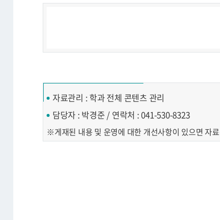
학
과
사
무
실
자료관리 : 학과 전체 콘텐츠 관리
:
스
담당자 : 박경준 / 연락처 : 041-530-8323
포
게재된 내용 및 운영에 대한 개선사항이 있으면 자
츠
과
학
관
2
0
2,