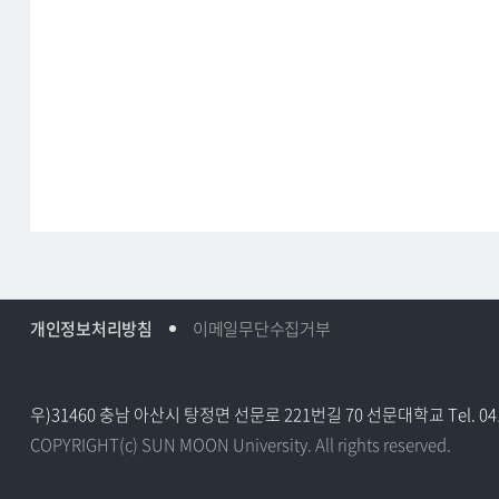
2
0
5,
2
0
6
호
t
e
l
:
0
개인정보처리방침
이메일무단수집거부
4
1)
5
우)31460 충남 아산시 탕정면 선문로 221번길 70 선문대학교 Tel. 041-53
3
COPYRIGHT(c) SUN MOON University. All rights reserved.
0
-