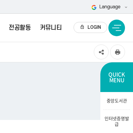
Language
전공활동
커뮤니티
전
LOGIN
체
메
뉴
QUICK
MENU
중앙도서관
인터넷증명발
급