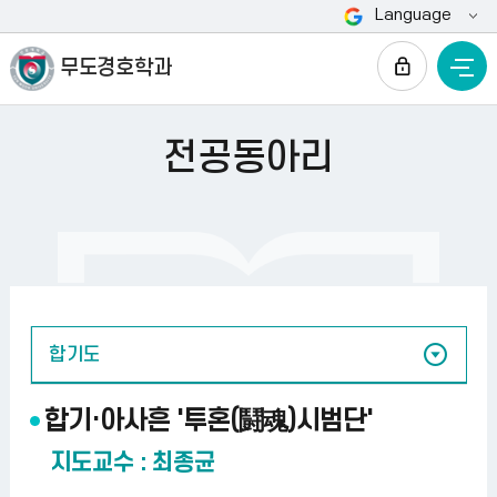
Language
전
무도경호학과
전공동아리
HOME
체
메
뉴
전공동아리
합기도
합기·아사흔 '투혼(鬪魂)시범단'
지도교수 : 최종균