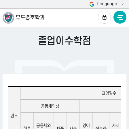
Language
전
무도경호학과
졸업이수학점
HOME
체
메
뉴
졸업이수학점
교양필수
공동체인성
년도
공동체와
영어
사제
현통
채플
사봉
정보화