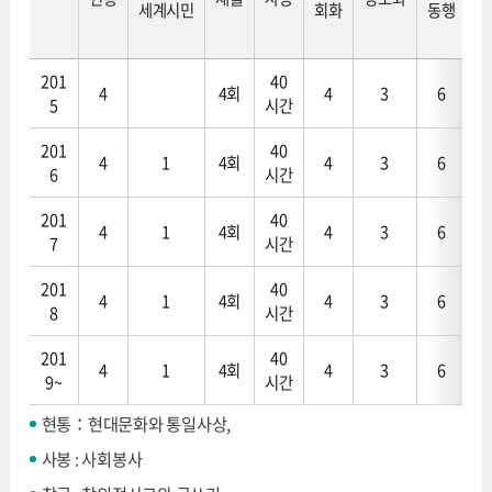
세계시민
회화
동행
말
201
40
4
4회
4
3
6
5
시간
201
40
4
1
4회
4
3
6
6
시간
201
40
4
1
4회
4
3
6
7
시간
201
40
4
1
4회
4
3
6
8
시간
201
40
4
1
4회
4
3
6
9~
시간
현통：현대문화와 통일사상,
사봉 : 사회봉사